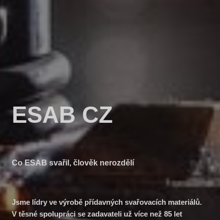
ESAB CZ
Co ESAB svařil, člověk nerozdělí
Jsme lídry ve výrobě přídavných svařovacích materiálů.
V těsné spolupráci se zadavateli už více než 85 let