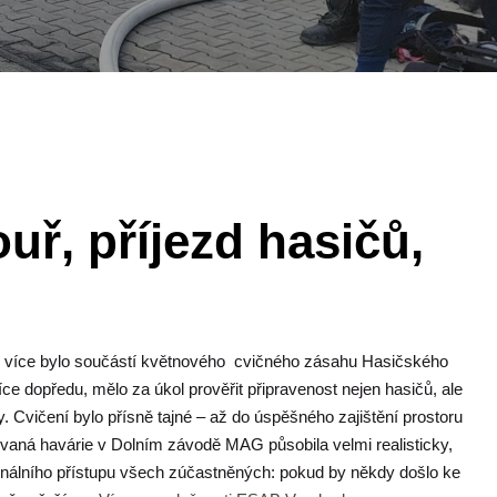
ouř, příjezd hasičů,
ště více bylo součástí květnového cvičného zásahu Hasičského
 dopředu, mělo za úkol prověřit připravenost nejen hasičů, ale
 Cvičení bylo přísně tajné – až do úspěšného zajištění prostoru
ulovaná havárie v Dolním závodě MAG působila velmi realisticky,
ionálního přístupu všech zúčastněných: pokud by někdy došlo ke