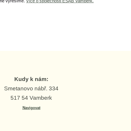
ěšně vyřešíme.
Více o společnosti ESAB Vamberk.
Kudy k nám:
Smetanovo nábř. 334
517 54 Vamberk
Navigovat