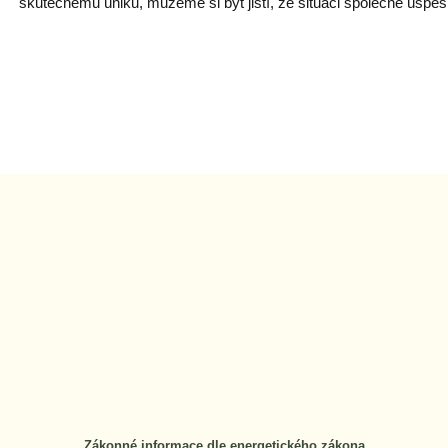
skutečnému úniku, můžeme si být jistí, že situaci společně úsp
Zákonné informace dle energetického zákona