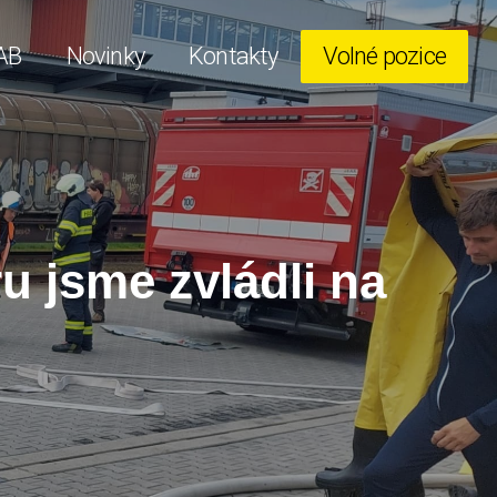
AB
Novinky
Kontakty
Volné pozice
 jsme zvládli na