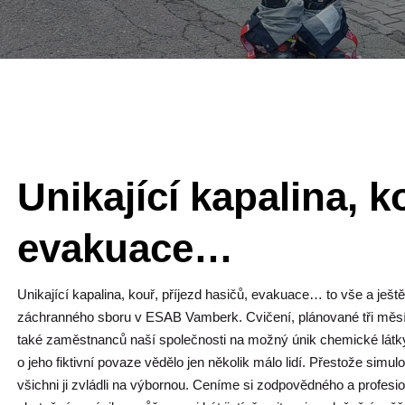
Unikající kapalina, k
evakuace…
Unikající kapalina, kouř, příjezd hasičů, evakuace… to vše a je
záchranného sboru v ESAB Vamberk. Cvičení, plánované tři měsíce
také zaměstnanců naší společnosti na možný únik chemické látky.
o jeho fiktivní povaze vědělo jen několik málo lidí. Přestože sim
všichni ji zvládli na výbornou. Ceníme si zodpovědného a profes