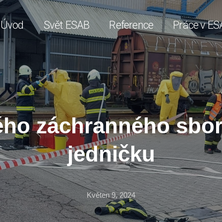
Úvod
Svět ESAB
Reference
Práce v ES
ého záchranného sboru
jedničku
Květen 9, 2024