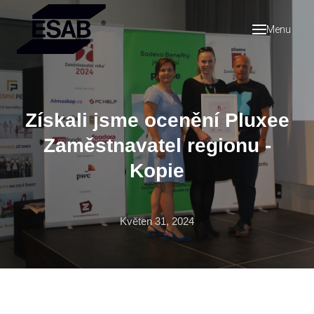
Menu
Úvod
Svět 
O 
Vam
Získali jsme ocenění Pluxee
Hi
Zaměstnavatel regionu -
Refer
Kopie
Práce
Novin
Květen 31, 2024
Konta
Op
/ ne