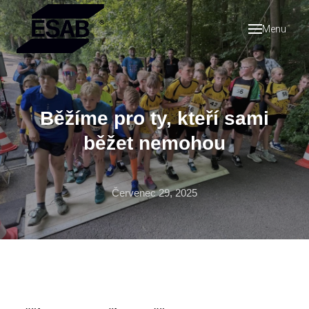
Menu
Úvod
Svět 
O 
Vam
Běžíme pro ty, kteří sami
Hi
běžet nemohou
Refer
Práce
Červenec 29, 2025
Novin
Konta
Op
/ ne