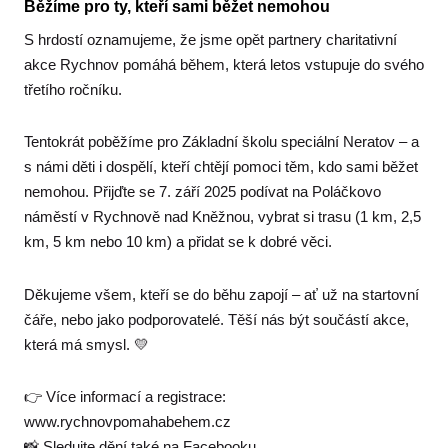
Běžíme pro ty, kteří sami běžet nemohou
Pr
S hrdostí oznamujeme, že jsme opět partnery charitativní
akce Rychnov pomáhá během, která letos vstupuje do svého
třetího ročníku.
Tentokrát poběžíme pro Základní školu speciální Neratov – a
s námi děti i dospělí, kteří chtějí pomoci těm, kdo sami běžet
nemohou. Přijďte se 7. září 2025 podívat na Poláčkovo
náměstí v Rychnově nad Kněžnou, vybrat si trasu (1 km, 2,5
km, 5 km nebo 10 km) a přidat se k dobré věci.
Děkujeme všem, kteří se do běhu zapojí – ať už na startovní
čáře, nebo jako podporovatelé. Těší nás být součástí akce,
která má smysl. 💛
👉 Více informací a registrace:
www.rychnovpomahabehem.cz
📸 Sledujte dění také na Facebooku